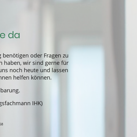
ie da
g benötigen oder Fragen zu
 haben, wir sind gerne für
 uns noch heute und lassen
Ihnen helfen können.
nbarung.
gsfachmann IHK)
58