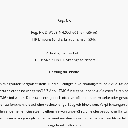
Reg.-Nr.
Reg.-Nr. D-W578-NHZOU-60 (Tom Görke)
IHK Limburg §34d & Erlaubnis nach §34c
In Arbeitsgemeinschaft mit
FG FINANZ-SERVICE Aktiengesellschaft
Haftung für Inhalte
mit größter Sorgfalt erstellt. Für die Richtigkeit, Vollständigkeit und Aktualität 
tanbieter sind wir gemäß § 7 Abs.1 TMG für eigene Inhalte auf diesen Seiten 
 TMG sind wir als Dienstanbieter jedoch nicht verpflichtet, übermittelte oder ges
zu forschen, die auf eine rechtswidrige Tätigkeit hinweisen. Verpflichtungen 
en allgemeinen Gesetzen bleiben hiervon unberührt. Eine diesbezügliche Haftung
Rechtsverletzung möglich. Bei bekannt werden von entsprechenden Rechtsverletz
umgehend entfernen.